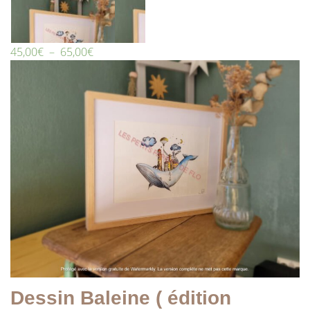
45,00
€
–
65,00
€
Dessin Baleine ( édition