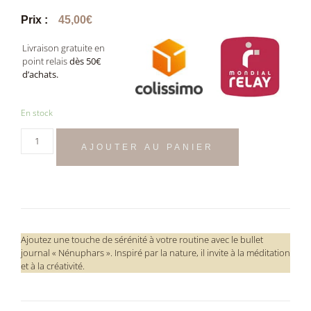
Prix :
45,00
€
Livraison gratuite en
point relais
dès 50€
d’achats.
En stock
AJOUTER AU PANIER
Ajoutez une touche de sérénité à votre routine avec le bullet
journal « Nénuphars ». Inspiré par la nature, il invite à la méditation
et à la créativité.