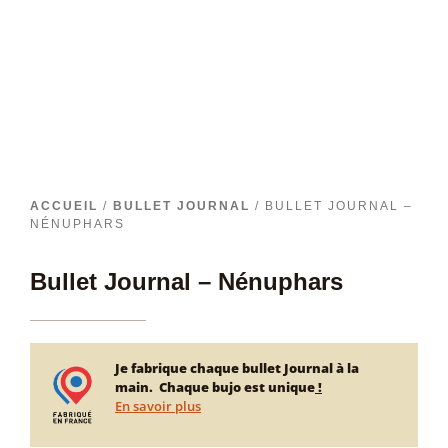
ACCUEIL
/
BULLET JOURNAL
/ BULLET JOURNAL –
NÉNUPHARS
Bullet Journal – Nénuphars
Je fabrique chaque bullet Journal à la
main. Chaque bujo est unique
!
En savoir plus